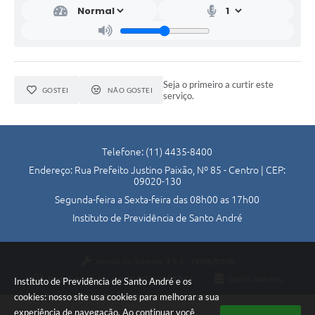
Seja o primeiro a curtir este
GOSTEI
NÃO GOSTEI
serviço.
Telefone: (11) 4435-8400
Endereço: Rua Prefeito Justino Paixão, Nº 85 - Centro | CEP:
09020-130
Segunda-feira a Sexta-feira das 08h00 as 17h00
Instituto de Previdência de Santo André
Versão do Sistema:
3.5.3 - 19/06/2026
Portal atualizado em:
30/07/2026 12:11
Dados Abertos
Instituto de Previdência de Santo André e os
cookies: nosso site usa cookies para melhorar a sua
experiência de navegação. Ao continuar você