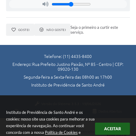
Seja o primeiro a curtir este
GOSTEI
NÃO GOSTEI
serviço.
Telefone: (11) 4435-8400
Endereço: Rua Prefeito Justino Paixão, Nº 85 - Centro | CEP:
09020-130
Segunda-feira a Sexta-feira das 08h00 as 17h00
Instituto de Previdência de Santo André
Versão do Sistema:
3.5.3 - 19/06/2026
Portal atualizado em:
30/07/2026 12:11
Dados Abertos
Instituto de Previdência de Santo André e os
cookies: nosso site usa cookies para melhorar a sua
experiência de navegação. Ao continuar você
ACEITAR
Copyright Instar - 2006-2026. Todos os direitos reservados -
concorda com a nossa
Política de Cookies
e