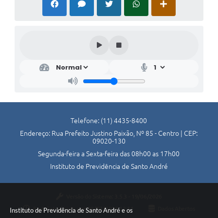
Telefone: (11) 4435-8400
Endereço: Rua Prefeito Justino Paixão, Nº 85 - Centro | CEP:
09020-130
Segunda-feira a Sexta-feira das 08h00 as 17h00
Instituto de Previdência de Santo André
Versão do Sistema:
3.5.3 - 19/06/2026
Portal atualizado em:
30/07/2026 12:11
Dados Abertos
Instituto de Previdência de Santo André e os