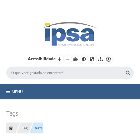
LOGIN / CADASTRO
Acessibilidade
MENU
Institucional
Tags
Prestação de Contas
Tag
teste
Benefícios