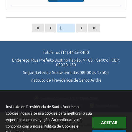
Telefone: (11) 4435-8400
Endereço: Rua Prefeito Justino Paixão, Nº 85 - Centro | CEP:
09020-130
Segunda-feira a Sexta-feira das 08h00 as 17h00
Instituto de Previdência de Santo André
Versão do Sistema:
3.5.3 - 19/06/2026
Portal atualizado em:
30/07/2026 12:11
Dados Abertos
Instituto de Previdência de Santo André e os
cookies: nosso site usa cookies para melhorar a sua
experiência de navegação. Ao continuar você
ACEITAR
Copyright Instar - 2006-2026. Todos os direitos reservados -
concorda com a nossa
Política de Cookies
e